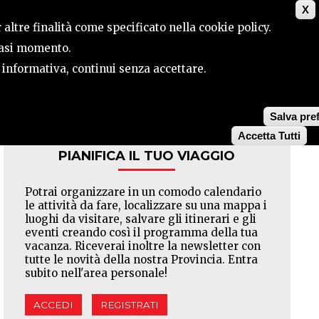
X
ILE
CONTATTI
CERCA
 altre finalità come specificato nella cookie policy.
siasi momento.
a informativa, continui senza accettare.
Facebook
Twitter
Pinterest
Salva pre
Accetta Tutti
PIANIFICA IL TUO VIAGGIO
Potrai organizzare in un comodo calendario
le attività da fare, localizzare su una mappa i
luoghi da visitare, salvare gli itinerari e gli
eventi creando così il programma della tua
vacanza. Riceverai inoltre la newsletter con
tutte le novità della nostra Provincia. Entra
subito nell'area personale!
ACCEDI
REGISTRATI