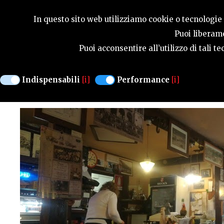
GUIDA STAGIONA
In questo sito web utilizziamo cookie o tecnologie s
Puoi liberame
Puoi acconsentire all’utilizzo di tali 
TRATTORIA CARATTERISTICA E RUSTICA
LA BIGOLERA
Indispensabili
[i]
Performance
[i]