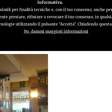
Informativa.
LE
COSA FARE
OSPITALITÀ
GUIDA UT
imili per finalità tecniche e, con il tuo consenso, anche per
nte prestare, rifiutare o revocare il tuo consenso, in qual
tecnologie utilizzando il pulsante “Accetta”. Chiudendo quest
No, dammi maggiori informazioni