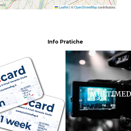
Leaflet
|
©
OpenStreetMap
contributors
Info Pratiche
FVG CARD
MULTIMED