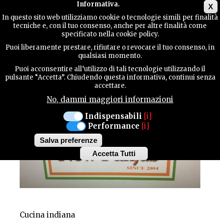
Main menu
Informativa.
X
In questo sito web utilizziamo cookie o tecnologie simili per finalità
tecniche e, con il tuo consenso, anche per altre finalità come
GUIDA
specificato nella cookie policy.
UTILE
RISTORANTE
Puoi liberamente prestare, rifiutare o revocare il tuo consenso, in
NEW PUNJAB
qualsiasi momento.
Puoi acconsentire all’utilizzo di tali tecnologie utilizzando il
CONTATTI
pulsante “Accetta”. Chiudendo questa informativa, continui senza
accettare.
No, dammi maggiori informazioni
CERCA
Indispensabili
[i]
Performance
[i]
Salva preferenze
Accetta Tutti
Withdraw
consent
Cucina indiana