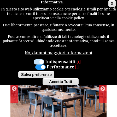
Main menu
Informativa.
X
In questo sito web utilizziamo cookie o tecnologie simili per finalità
tecniche e, con il tuo consenso, anche per altre finalità come
GUIDA
specificato nella cookie policy.
UTILE
RISTORANTE - PIZZERIA
Puoi liberamente prestare, rifiutare o revocare il tuo consenso, in
RISTORANTE DA
qualsiasi momento.
Puoi acconsentire all’utilizzo di tali tecnologie utilizzando il
LUCIANO
CONTATTI
pulsante “Accetta”. Chiudendo questa informativa, continui senza
accettare.
No, dammi maggiori informazioni
CERCA
Indispensabili
[i]
Performance
[i]
Salva preferenze
Accetta Tutti
Withdraw
consent