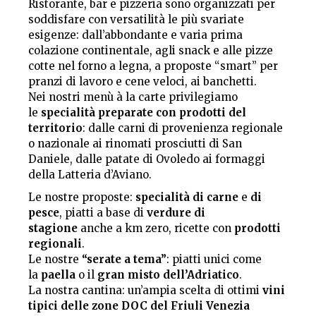
Ristorante, bar e pizzeria sono organizzati per
soddisfare con versatilità le più svariate
esigenze: dall’abbondante e varia prima
colazione continentale, agli snack e alle pizze
cotte nel forno a legna, a proposte “smart” per
pranzi di lavoro e cene veloci, ai banchetti.
Nei nostri menù à la carte privilegiamo
le
specialità preparate con prodotti del
territorio
: dalle carni di provenienza regionale
o nazionale ai rinomati prosciutti di San
Daniele, dalle patate di Ovoledo ai formaggi
della Latteria d’Aviano.
Le nostre proposte:
specialità di carne
e
di
pesce
, piatti a base di
verdure di
stagione
anche a km zero, ricette con
prodotti
regionali
.
Le nostre
“serate a tema”
: piatti unici come
la
paella
o il
gran misto dell’Adriatico
.
La nostra cantina: un’ampia scelta di ottimi
vini
tipici delle zone DOC del Friuli Venezia