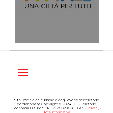
HOMEPAGE
GUIDA
Sito ufficiale del turismo e degli eventi del territorio
STAGIONALE
pordenonese Copyright © 2024 TEF - Territorio
Primavera
Economia Futuro SCRL P.Iva 02968610309 -
Privacy
-
Nota informativa
Estate