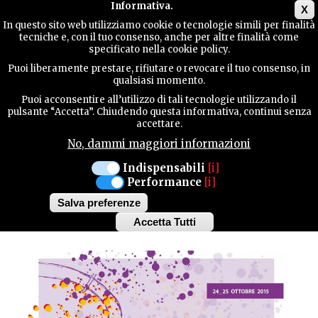
Main menu
Informativa.
X
In questo sito web utilizziamo cookie o tecnologie simili per finalità
tecniche e, con il tuo consenso, anche per altre finalità come
GUIDA
specificato nella cookie policy.
UTILE
MANIFESTAZIONI
Puoi liberamente prestare, rifiutare o revocare il tuo consenso, in
qualsiasi momento.
Puoi acconsentire all’utilizzo di tali tecnologie utilizzando il
BUDOIA
CONTATTI
pulsante “Accetta”. Chiudendo questa informativa, continui senza
accettare.
SABATO 24 E DOMENICA 25
No, dammi maggiori informazioni
OTTOBRE
CERCA
Indispensabili
[i]
1^ FESTA DELLO
Performance
[i]
ZAFFERANO
Salva preferenze
Accetta Tutti
Withdraw
consent