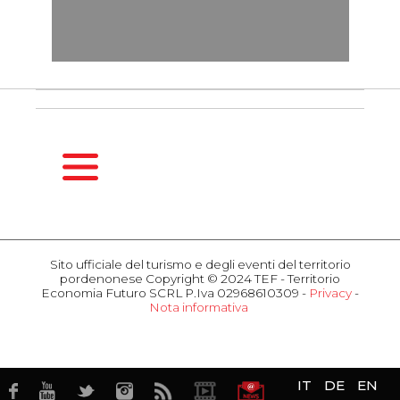
HOMEPAGE
GUIDA
Sito ufficiale del turismo e degli eventi del territorio
STAGIONALE
pordenonese Copyright © 2024 TEF - Territorio
Primavera
Economia Futuro SCRL P.Iva 02968610309 -
Privacy
-
Nota informativa
Estate
COSA
Autunno
FARE
Inverno
Eventi
Attrazioni
OSPITALITÀ
IT
DE
EN
Gusto