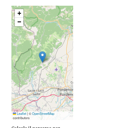
+
−
Leaflet
|
©
OpenStreetMap
contributors