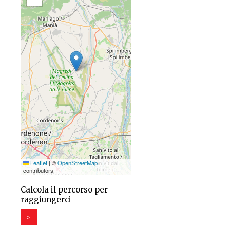
Leaflet
|
©
OpenStreetMap
contributors
Calcola il percorso per
raggiungerci
>