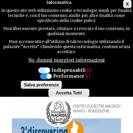
Main menu
Informativa.
X
In questo sito web utilizziamo cookie o tecnologie simili per finalità
tecniche e, con il tuo consenso, anche per altre finalità come
GUIDA
specificato nella cookie policy.
UTILE
MANIFESTAZIONI
Puoi liberamente prestare, rifiutare o revocare il tuo consenso, in
qualsiasi momento.
Puoi acconsentire all’utilizzo di tali tecnologie utilizzando il
VIVARO
CONTATTI
pulsante “Accetta”. Chiudendo questa informativa, continui senza
accettare.
DAL 18 MARZO AL 20 MARZO 2016
No, dammi maggiori informazioni
3° DISCOVERING
CERCA
Indispensabili
[i]
Performance
[i]
MAGREDI
Salva preferenze
Accetta Tutti
Withdraw
consent