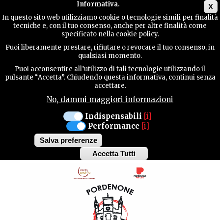
Main menu
Informativa.
X
In questo sito web utilizziamo cookie o tecnologie simili per finalità
tecniche e, con il tuo consenso, anche per altre finalità come
GUIDA
specificato nella cookie policy.
UTILE
MANIFESTAZIONI
Puoi liberamente prestare, rifiutare o revocare il tuo consenso, in
qualsiasi momento.
Puoi acconsentire all’utilizzo di tali tecnologie utilizzando il
PORDENONE
CONTATTI
pulsante “Accetta”. Chiudendo questa informativa, continui senza
accettare.
LUNEDÌ 25 GENNAIO 2016
No, dammi maggiori informazioni
AD OGNUNO IL SUO
CERCA
Indispensabili
[i]
Performance
[i]
PASTO
Salva preferenze
Accetta Tutti
Withdraw
consent