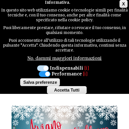
Main menu
Informativa.
X
In questo sito web utilizziamo cookie o tecnologie simili per finalità
tecniche e, con il tuo consenso, anche per altre finalità come
GUIDA
specificato nella cookie policy.
UTILE
MANIFESTAZIONI
Puoi liberamente prestare, rifiutare o revocare il tuo consenso, in
qualsiasi momento.
Puoi acconsentire all’utilizzo di tali tecnologie utilizzando il
AVIANO
CONTATTI
pulsante “Accetta”. Chiudendo questa informativa, continui senza
accettare.
DAL 3 DICEMBRE AL 5 GENNAIO
No, dammi maggiori informazioni
AVIANO SOTTO
CERCA
Indispensabili
[i]
Performance
[i]
L'ALBERO
Salva preferenze
Accetta Tutti
Withdraw
consent