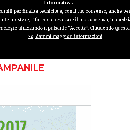
Informativa.
LE
COSA FARE
OSPITALITÀ
GUIDA UT
imili per finalità tecniche e, con il tuo consenso, anche per
nte prestare, rifiutare o revocare il tuo consenso, in qual
tecnologie utilizzando il pulsante “Accetta”. Chiudendo quest
No, dammi maggiori informazioni
AMPANILE