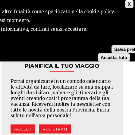
X
ILE
CONTATTI
CERCA
 altre finalità come specificato nella cookie policy.
siasi momento.
a informativa, continui senza accettare.
Facebook
Twitter
Pinterest
Salva pre
Accetta Tutti
PIANIFICA IL TUO VIAGGIO
Potrai organizzare in un comodo calendario
le attività da fare, localizzare su una mappa i
luoghi da visitare, salvare gli itinerari e gli
eventi creando così il programma della tua
vacanza. Riceverai inoltre la newsletter con
tutte le novità della nostra Provincia. Entra
subito nell'area personale!
ACCEDI
REGISTRATI