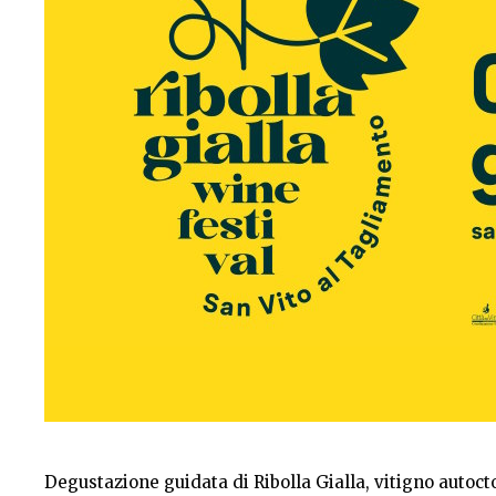
Degustazione guidata di Ribolla Gialla, vitigno autocto