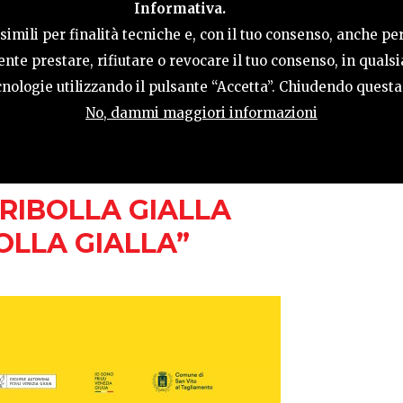
Informativa.
LE
COSA FARE
OSPITALITÀ
GUIDA UT
imili per finalità tecniche e, con il tuo consenso, anche per
nte prestare, rifiutare o revocare il tuo consenso, in qual
tecnologie utilizzando il pulsante “Accetta”. Chiudendo quest
No, dammi maggiori informazioni
GIUGNO ORE 17.00
RIBOLLA GIALLA
OLLA GIALLA”