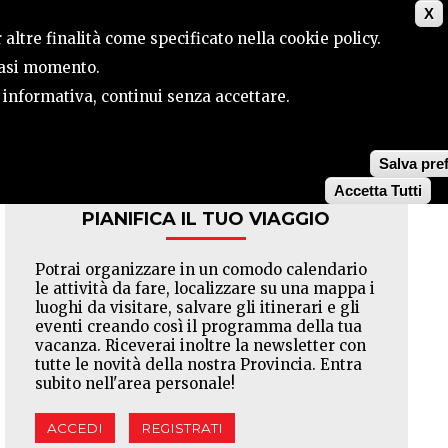
X
ILE
CONTATTI
CERCA
 altre finalità come specificato nella cookie policy.
siasi momento.
a informativa, continui senza accettare.
Facebook
Twitter
Pinterest
Salva pre
Accetta Tutti
PIANIFICA IL TUO VIAGGIO
Potrai organizzare in un comodo calendario
le attività da fare, localizzare su una mappa i
luoghi da visitare, salvare gli itinerari e gli
eventi creando così il programma della tua
vacanza. Riceverai inoltre la newsletter con
tutte le novità della nostra Provincia. Entra
subito nell'area personale!
ACCEDI
REGISTRATI