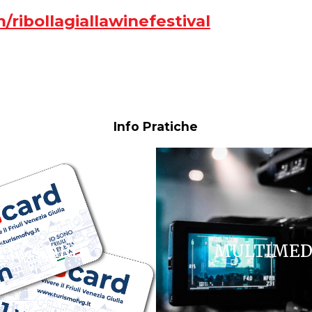
ribollagiallawinefestival
Info Pratiche
FVG CARD
MULTIMED