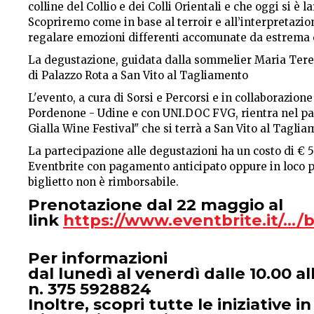
colline del Collio e dei Colli Orientali e che oggi si è
Scopriremo come in base al terroir e all’interpretazion
regalare emozioni differenti accomunate da estrema 
La degustazione, guidata dalla sommelier Maria Teres
di Palazzo Rota a San Vito al Tagliamento
L'evento, a cura di Sorsi e Percorsi e in collaborazi
Pordenone - Udine e con UNI.DOC FVG, rientra nel pali
Gialla Wine Festival" che si terrà a San Vito al Tagliam
La partecipazione alle degustazioni ha un costo di € 5
Eventbrite con pagamento anticipato oppure in loco pri
biglietto non è rimborsabile.
Prenotazione dal 22 maggio al
link
https://www.eventbrite.it/.../b
Per informazioni
dal lunedì al venerdì dalle 10.00 al
n. 375 5928824
Inoltre, scopri tutte le iniziative