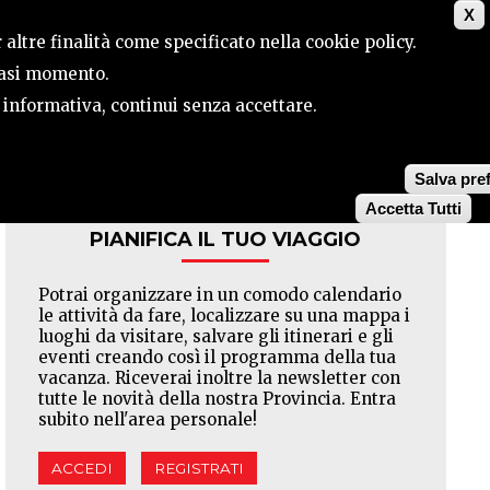
X
ILE
CONTATTI
CERCA
 altre finalità come specificato nella cookie policy.
siasi momento.
a informativa, continui senza accettare.
Facebook
Twitter
Pinterest
Salva pre
Accetta Tutti
PIANIFICA IL TUO VIAGGIO
Potrai organizzare in un comodo calendario
le attività da fare, localizzare su una mappa i
luoghi da visitare, salvare gli itinerari e gli
eventi creando così il programma della tua
vacanza. Riceverai inoltre la newsletter con
tutte le novità della nostra Provincia. Entra
subito nell'area personale!
ACCEDI
REGISTRATI