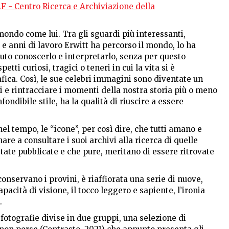
F - Centro Ricerca e Archiviazione della
mondo come lui. Tra gli sguardi più interessanti,
 e anni di lavoro Erwitt ha percorso il mondo, lo ha
luto conoscerlo e interpretarlo, senza per questo
tti curiosi, tragici o teneri in cui la vita si è
afica. Così, le sue celebri immagini sono diventate un
i e rintracciare i momenti della nostra storia più o meno
fondibile stile, ha la qualità di riuscire a essere
el tempo, le “icone”, per così dire, che tutti amano e
re a consultare i suoi archivi alla ricerca di quelle
tate pubblicate e che pure, meritano di essere ritrovate
conservano i provini, è riaffiorata una serie di nuove,
cità di visione, il tocco leggero e sapiente, l’ironia
.
fotografie divise in due gruppi, una selezione di