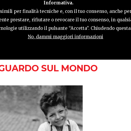
Informativa.
LE
COSA FARE
OSPITALITÀ
GUIDA UT
imili per finalità tecniche e, con il tuo consenso, anche per
nte prestare, rifiutare o revocare il tuo consenso, in qual
tecnologie utilizzando il pulsante “Accetta”. Chiudendo quest
No, dammi maggiori informazioni
FEBBRAIO 2023
O SGUARDO SUL MONDO