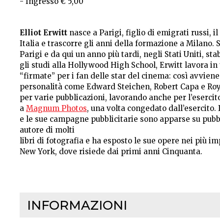
- Ingresso € 5,00
Elliot Erwitt
nasce a Parigi, figlio di emigrati russi, il
Italia e trascorre gli anni della formazione a Milano. 
Parigi e da qui un anno più tardi, negli Stati Uniti, 
gli studi alla Hollywood High School, Erwitt lavora i
“firmate” per i fan delle star del cinema: così avviene
personalità come Edward Steichen, Robert Capa e Roy 
per varie pubblicazioni, lavorando anche per l’esercit
a
Magnum Photos
, una volta congedato dall’esercito. I 
e le sue campagne pubblicitarie sono apparse su pubbl
autore di molti
libri di fotografia e ha esposto le sue opere nei più 
New York, dove risiede dai primi anni Cinquanta.
INFORMAZIONI