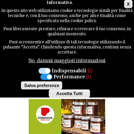
Main menu
Informativa.
X
In questo sito web utilizziamo cookie o tecnologie simili per finalità
tecniche e, con il tuo consenso, anche per altre finalità come
GUIDA
specificato nella cookie policy.
UTILE
MANIFESTAZIONI
Puoi liberamente prestare, rifiutare o revocare il tuo consenso, in
qualsiasi momento.
Puoi acconsentire all’utilizzo di tali tecnologie utilizzando il
CANEVA
CONTATTI
pulsante “Accetta”. Chiudendo questa informativa, continui senza
accettare.
DOMENICA 31 AGOSTO 2025
No, dammi maggiori informazioni
FIERA DEL FIGOMORO
CERCA
Indispensabili
[i]
Performance
[i]
DI CANEVA
Salva preferenze
Accetta Tutti
Withdraw
consent