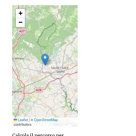
+
−
Leaflet
|
©
OpenStreetMap
contributors
Calcola il percorso per