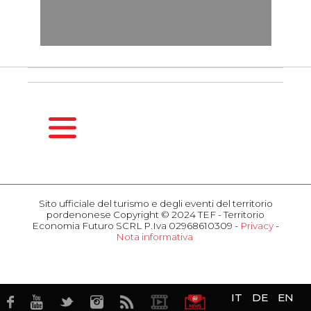
HOMEPAGE
GUIDA
Sito ufficiale del turismo e degli eventi del territorio
STAGIONALE
pordenonese Copyright © 2024 TEF - Territorio
Primavera
Economia Futuro SCRL P.Iva 02968610309 -
Privacy
-
Nota informativa
Estate
COSA
Autunno
FARE
Inverno
Eventi
Attrazioni
OSPITALITÀ
IT
DE
EN
Gusto
Hotel
Business