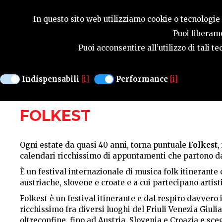
GUIDA STAGIONA
In questo sito web utilizziamo cookie o tecnologie s
Puoi liberame
Puoi acconsentire all’utilizzo di tali 
MANIFESTAZIONI
Indispensabili
[i]
Performance
[i]
TERRITORIO PROVINCIALE
DAL 22 GIUG
FOLKEST
Ogni estate da quasi 40 anni, torna puntuale
Folkest
,
calendari ricchissimo di appuntamenti che partono da 
È un festival internazionale di musica folk itinerante c
austriache, slovene e croate e a cui partecipano artisti
Folkest è un festival itinerante e dal respiro davver
ricchissimo fra diversi luoghi del Friuli Venezia Giuli
oltreconfine, fino ad Austria, Slovenia e Croazia e sc