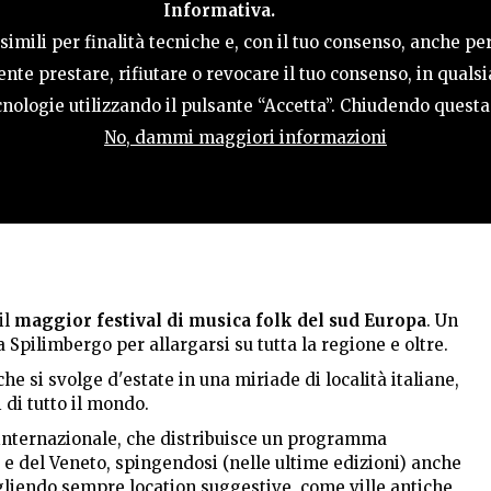
Informativa.
LE
COSA FARE
OSPITALITÀ
GUIDA UT
imili per finalità tecniche e, con il tuo consenso, anche per
nte prestare, rifiutare o revocare il tuo consenso, in qual
tecnologie utilizzando il pulsante “Accetta”. Chiudendo quest
No, dammi maggiori informazioni
NO AL 27 LUGLIO 2017
 il
maggior festival di musica folk del sud Europa
. Un
Spilimbergo per allargarsi su tutta la regione e oltre.
he si svolge d'estate in una miriade di località italiane,
 di tutto il mondo.
o internazionale, che distribuisce un programma
a e del Veneto, spingendosi (nelle ultime edizioni) anche
egliendo sempre location suggestive, come ville antiche,