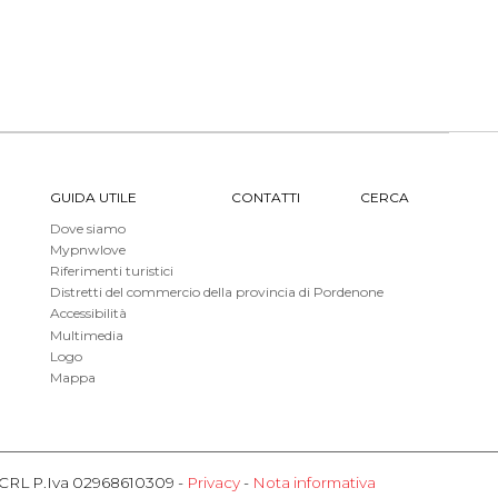
GUIDA UTILE
CONTATTI
CERCA
Dove siamo
Mypnwlove
Riferimenti turistici
Distretti del commercio della provincia di Pordenone
Accessibilità
Multimedia
Logo
Mappa
o SCRL P.Iva 02968610309 -
Privacy
-
Nota informativa