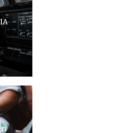
IA
MO