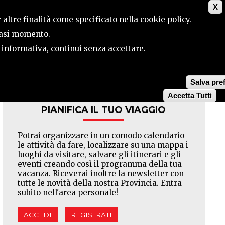
X
ILE
CONTATTI
CERCA
 altre finalità come specificato nella cookie policy.
siasi momento.
a informativa, continui senza accettare.
Facebook
Twitter
Pinterest
Salva pre
Accetta Tutti
PIANIFICA IL TUO VIAGGIO
Potrai organizzare in un comodo calendario
le attività da fare, localizzare su una mappa i
luoghi da visitare, salvare gli itinerari e gli
eventi creando così il programma della tua
vacanza. Riceverai inoltre la newsletter con
tutte le novità della nostra Provincia. Entra
subito nell'area personale!
ACCEDI
REGISTRATI