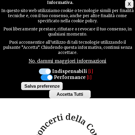
Main menu
Informativa.
X
In questo sito web utilizziamo cookie o tecnologie simili per finalità
tecniche e, con il tuo consenso, anche per altre finalità come
GUIDA
specificato nella cookie policy.
UTILE
MANIFESTAZIONI
Puoi liberamente prestare, rifiutare o revocare il tuo consenso, in
qualsiasi momento.
Puoi acconsentire all’utilizzo di tali tecnologie utilizzando il
PORDENONE
CONTATTI
pulsante “Accetta”. Chiudendo questa informativa, continui senza
accettare.
SABATO 21 GENNAIO ORE 17.30
No, dammi maggiori informazioni
I CONCERTI DELLA
CERCA
Indispensabili
[i]
Performance
[i]
CORTE - ANDREA
Salva preferenze
BACCHETTI
Accetta Tutti
Withdraw
consent