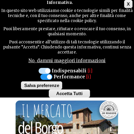
Main menu
Informativa.
X
In questo sito web utilizziamo cookie o tecnologie simili per finalità
tecniche e, con il tuo consenso, anche per altre finalità come
GUIDA
specificato nella cookie policy.
UTILE
MANIFESTAZIONI
Puoi liberamente prestare, rifiutare o revocare il tuo consenso, in
qualsiasi momento.
Puoi acconsentire all’utilizzo di tali tecnologie utilizzando il
PINZANO AL TAGLIAMENTO
CONTATTI
pulsante “Accetta”. Chiudendo questa informativa, continui senza
accettare.
DOMENICA 18 MAGGIO
No, dammi maggiori informazioni
IL MERCATO DEL
CERCA
Indispensabili
[i]
Performance
[i]
BORGO
Salva preferenze
Accetta Tutti
Withdraw
consent