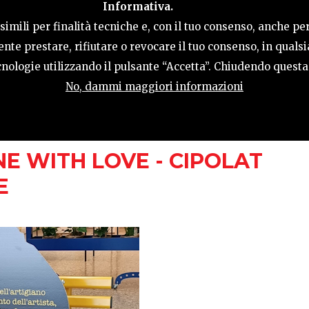
Informativa.
LE
COSA FARE
OSPITALITÀ
GUIDA UT
imili per finalità tecniche e, con il tuo consenso, anche per
nte prestare, rifiutare o revocare il tuo consenso, in qual
tecnologie utilizzando il pulsante “Accetta”. Chiudendo quest
No, dammi maggiori informazioni
ETTEMBRE
E WITH LOVE - CIPOLAT
E