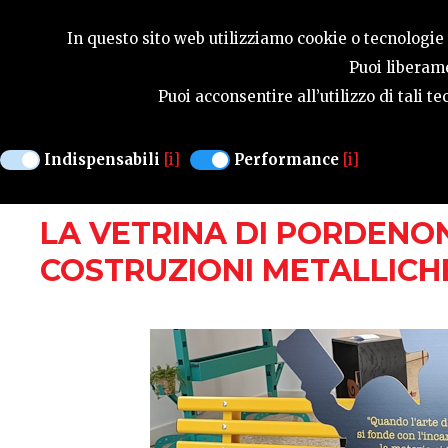
GUIDA STAGIONA
In questo sito web utilizziamo cookie o tecnologie s
Puoi liberame
Puoi acconsentire all’utilizzo di tali 
MANIFESTAZIONI
Indispensabili
[i]
Performance
[i]
PORDENONE
DAL 26 AGOSTO AL 25 S
LA VETRINA DI PORDENON
COSTRUZIONI METALLICH