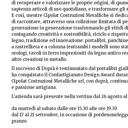
di recuperare e valorizzare le proprie origini, di qua
sapienza articoli di uso quotidiano, e trasformare gli 
E così, mentre Cipolat Costruzioni Metalliche si dedi
di raccontare, attraverso una collezione limitata di p
generazione in generazione trasformando gli sfridi di
coniugando creatività e sostenibilità, riciclo e rispet
legno, tradizione ed innovazione: portalibri, panchine
a rastrelliera e a colonna (entrambi i modelli sono stat
orologi, tavoli in ferro impreziositi da legno antico r
altre creazioni in metallo.
Il successo di Doprà è testimoniato dal portalibri gia
ha conquistato il Confartigianato Design Award durant
Cipolat Costruzioni Metalliche srl, con doprà, continua 
e passione artigiana.
L'azienda sarà presente nella vetrina dal 26 agosto a
da martedì al sabato dalle ore 15.30 alle ore 19.30
dal 17 al 21 settembre, in occasione di pordenonelegge.
pranzo