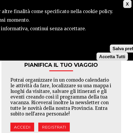
X
ILE
CONTATTI
CERCA
 altre finalità come specificato nella cookie policy.
siasi momento.
a informativa, continui senza accettare.
Facebook
Twitter
Pinterest
Salva pre
Accetta Tutti
PIANIFICA IL TUO VIAGGIO
Potrai organizzare in un comodo calendario
le attività da fare, localizzare su una mappa i
luoghi da visitare, salvare gli itinerari e gli
eventi creando così il programma della tua
vacanza. Riceverai inoltre la newsletter con
tutte le novità della nostra Provincia. Entra
subito nell'area personale!
ACCEDI
REGISTRATI