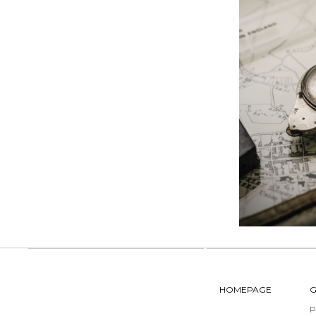
HOMEPAGE
G
P