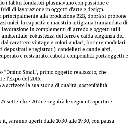
ndo i fabbri fondatori plasmavano con passione e
sfridi di lavorazione in oggetti d’arte e design.
ca principalmente alla produzione B2B, doprà si propone
ezzi unici, la capacità e maestria artigiana tramandata di
 lavorazione in complementi di arredo e oggetti utili
to ambientale, robustezza del ferro e calda eleganza del
 dal carattere vintage e colori audaci, fioriere modulari
i depositati e registrati), candelieri e candelabri,
ecuperato e restaurato, cubotti componibili portaoggetti e
llo “Omino Small”, primo oggetto realizzato, che
e l’Expo del 2015.
a scrivere la sua storia di qualità, sostenibilità
l 25 settembre 2025 e seguirà le seguenti aperture:
it, saranno aperti dalle 10.30 alle 19.30, con pausa