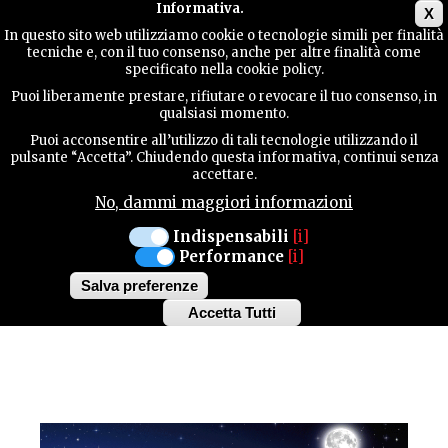
Main menu
Informativa.
X
In questo sito web utilizziamo cookie o tecnologie simili per finalità
tecniche e, con il tuo consenso, anche per altre finalità come
GUIDA
specificato nella cookie policy.
UTILE
MANIFESTAZIONI
Puoi liberamente prestare, rifiutare o revocare il tuo consenso, in
qualsiasi momento.
Puoi acconsentire all’utilizzo di tali tecnologie utilizzando il
TERRITORIO PROVINCIALE
CONTATTI
pulsante “Accetta”. Chiudendo questa informativa, continui senza
accettare.
DAL 10 GIUGNO AL 19 AGOSTO 2017
No, dammi maggiori informazioni
PASSIPAROLE -
CERCA
Indispensabili
[i]
Performance
[i]
CAMMINATE IN
Salva preferenze
NOTTURNA
Accetta Tutti
Withdraw
consent