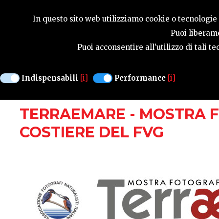
GUIDA STAGIONA
In questo sito web utilizziamo cookie o tecnologie s
Puoi liberame
Puoi acconsentire all’utilizzo di tali 
MOSTRE
Indispensabili
[i]
Performance
[i]
PORDENONE
DAL 13 GENNAIO AL 5 FE
TERRAEMARE - MOSTRA 
COSTIERE DEL FVG