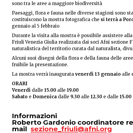
sono tra le aree a maggiore biodiversità
Paesaggi, flora e fauna nelle diverse stagioni sono sta
costituiscono la mostra fotografica che
si terrà a Po
gennaio al 5 febbraio
Durante la visita alla mostra è possibile assistere all
Friuli Venezia Giulia realizzata dai soci Afni sezione
naturalistica del territorio curata dal naturalista, div
Alcuni suoi disegni della flora e della fauna delle ar
fruibile la presentazione.
La mostra verrà inaugurata
venerdì 13 gennaio
alle
o
ORARI
Venerdì
dalle
15.00
alle
19.00
Sabato
e
Domenica
dalle
9.30
alle
12.30
e dalle
15.00
Informazioni
Roberto Gardonio coordinatore r
mail
sezione_friuli@afni.org