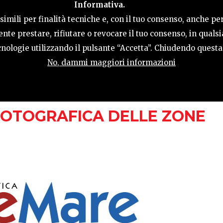
Informativa.
LE
COSA FARE
OSPITALITÀ
GUIDA UT
imili per finalità tecniche e, con il tuo consenso, anche per
nte prestare, rifiutare o revocare il tuo consenso, in qual
tecnologie utilizzando il pulsante “Accetta”. Chiudendo quest
No, dammi maggiori informazioni
BBRAIO 2023
FOTOGRAFICA DELLE ZONE