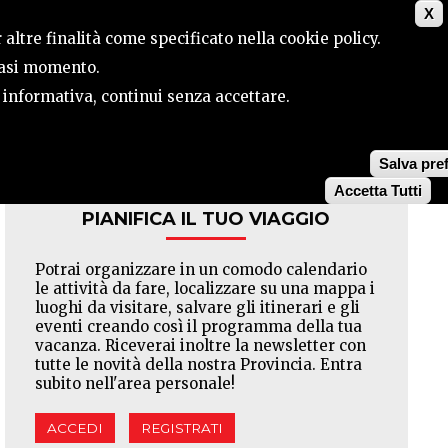
X
ILE
CONTATTI
CERCA
 altre finalità come specificato nella cookie policy.
siasi momento.
a informativa, continui senza accettare.
Facebook
Twitter
Pinterest
Salva pre
Accetta Tutti
PIANIFICA IL TUO VIAGGIO
Potrai organizzare in un comodo calendario
le attività da fare, localizzare su una mappa i
luoghi da visitare, salvare gli itinerari e gli
eventi creando così il programma della tua
vacanza. Riceverai inoltre la newsletter con
tutte le novità della nostra Provincia. Entra
subito nell'area personale!
ACCEDI
REGISTRATI