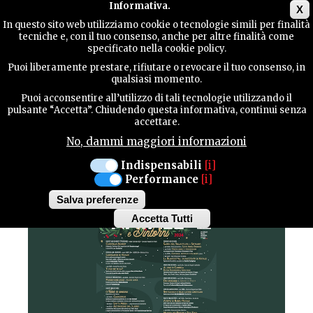
Main menu
Informativa.
X
In questo sito web utilizziamo cookie o tecnologie simili per finalità
tecniche e, con il tuo consenso, anche per altre finalità come
TERRITORY
specificato nella cookie policy.
MANIFESTAZIONI
Puoi liberamente prestare, rifiutare o revocare il tuo consenso, in
qualsiasi momento.
CONTACTS
Puoi acconsentire all’utilizzo di tali tecnologie utilizzando il
SAN QUIRINO
pulsante “Accetta”. Chiudendo questa informativa, continui senza
accettare.
DAL 16 NOVEMBRE AL 5 GENNAIO
No, dammi maggiori informazioni
SEARCH
NATALE E DINTORNI
Indispensabili
[i]
Performance
[i]
Salva preferenze
Accetta Tutti
Withdraw
consent