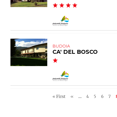
BUDOIA
CA' DEL BOSCO
Pagination
First
« First
Previous
‹‹
…
Page
4
Page
5
Page
6
Pag
7
page
page