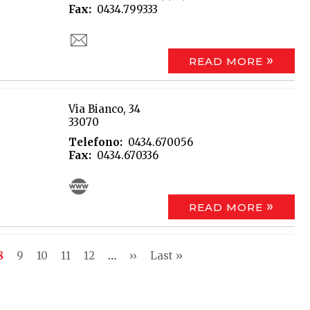
Fax
0434.799333
READ MORE
Via Bianco, 34
33070
Telefono
0434.670056
Fax
0434.670336
READ MORE
e
Current
8
Page
9
Page
10
Page
11
Page
12
…
Next
››
Last
Last »
page
page
page