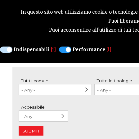
SEASONS
In questo sito web utilizziamo cookie o tecnologie s
Puoi liberame
Puoi acconsentire all’utilizzo di tali 
HOSPITALITY
WHERE TO STAY
Indispensabili
[i]
Performance
[i]
247 structures found
Tutti i comuni
Tutte le tipologie
Accessibile