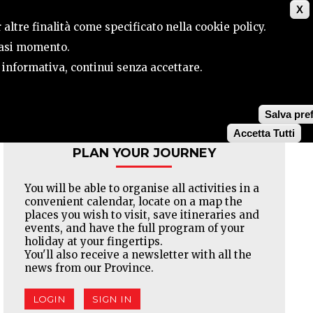
X
CONTACTS
SEARCH
 altre finalità come specificato nella cookie policy.
siasi momento.
a informativa, continui senza accettare.
Facebook
Twitter
Pinterest
Salva pre
Accetta Tutti
PLAN YOUR JOURNEY
You will be able to organise all activities in a
convenient calendar, locate on a map the
places you wish to visit, save itineraries and
events, and have the full program of your
holiday at your fingertips.
You'll also receive a newsletter with all the
news from our Province.
LOGIN
SIGN IN