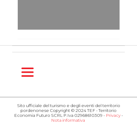
HOMEPAGE
GUIDA
Sito ufficiale del turismo e degli eventi del territorio
STAGIONALE
pordenonese Copyright © 2024 TEF - Territorio
Primavera
Economia Futuro SCRL P.Iva 02968610309 -
Privacy
-
Nota informativa
Estate
COSA
Autunno
FARE
Inverno
Eventi