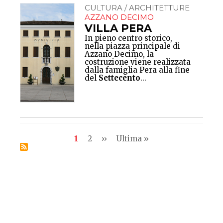
CULTURA / ARCHITETTURE
AZZANO DECIMO
VILLA PERA
In pieno centro storico,
nella piazza principale di
Azzano Decimo, la
costruzione viene realizzata
dalla famiglia Pera alla fine
del
Settecento
...
Pagination
Current
1
Pagina
2
Next
››
Last
Ultima »
page
page
page