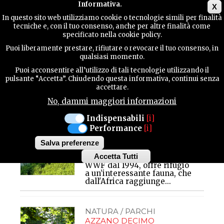
Main menu
Informativa.
X
In questo sito web utilizziamo cookie o tecnologie simili per finalità
tecniche e, con il tuo consenso, anche per altre finalità come
GUIDA
specificato nella cookie policy.
UTILE
Puoi liberamente prestare, rifiutare o revocare il tuo consenso, in
Azzano Decimo
qualsiasi momento.
Puoi acconsentire all’utilizzo di tali tecnologie utilizzando il
NATURA / PARCHI
CONTATTI
pulsante “Accetta”. Chiudendo questa informativa, continui senza
AZZANO DECIMO
accettare.
AREA
No, dammi maggiori informazioni
NATURALISTICA "I
CERCA
TRE SCALINI DEL
Indispensabili
[i]
Performance
[i]
DIAVOLO"
L’area naturalistica
Salva preferenze
denominata i
Tre scalini
Accetta Tutti
del Diavolo
, gestita dal
Withdraw
WWF dal 1994, offre rifugio
consent
a un’interessante fauna, che
dall'Africa raggiunge...
NATURA / PARCHI
AZZANO DECIMO