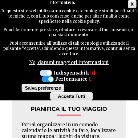
Main menu
Informativa.
X
In questo sito web utilizziamo cookie o tecnologie simili per finalità
tecniche e, con il tuo consenso, anche per altre finalità come
GUIDA
specificato nella cookie policy.
UTILE
Pagination
First
« Prima
Previous
‹‹
Pagina
1
Pagina
2
Pagina
3
Pagina
4
Current
5
Puoi liberamente prestare, rifiutare o revocare il tuo consenso, in
page
page
page
qualsiasi momento.
Puoi acconsentire all’utilizzo di tali tecnologie utilizzando il
CONTATTI
pulsante “Accetta”. Chiudendo questa informativa, continui senza
accettare.
No, dammi maggiori informazioni
CERCA
Indispensabili
[i]
Performance
[i]
Facebook
Twitter
Pinterest
Salva preferenze
Accetta Tutti
Withdraw
consent
PIANIFICA IL TUO VIAGGIO
Potrai organizzare in un comodo
calendario le attività da fare, localizzare
su una mappa i luoghi da visitare,