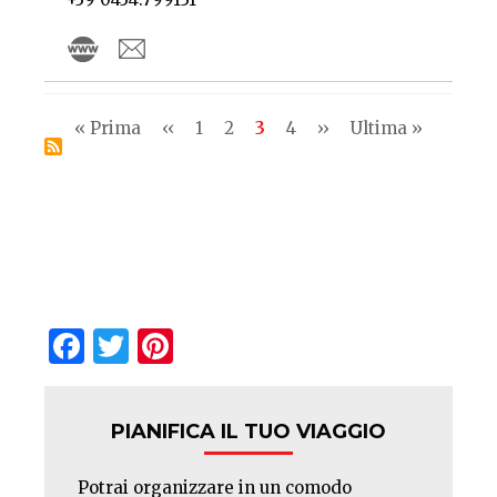
Pagination
First
« Prima
Previous
‹‹
Pagina
1
Pagina
2
Current
3
Pagina
4
Next
››
Last
Ultima »
page
page
page
page
page
Facebook
Twitter
Pinterest
PIANIFICA IL TUO VIAGGIO
Potrai organizzare in un comodo