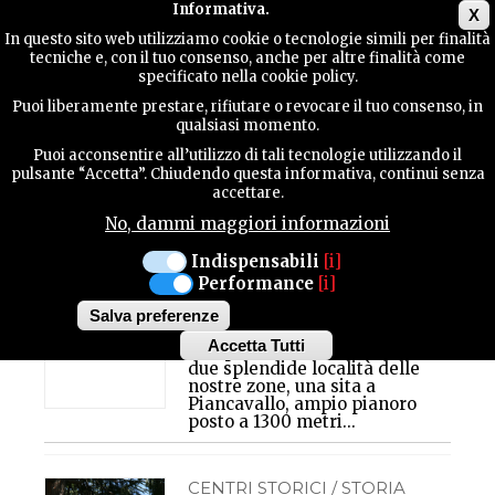
Main menu
Informativa.
X
In questo sito web utilizziamo cookie o tecnologie simili per finalità
tecniche e, con il tuo consenso, anche per altre finalità come
GUIDA
specificato nella cookie policy.
UTILE
Puoi liberamente prestare, rifiutare o revocare il tuo consenso, in
Caneva
qualsiasi momento.
Puoi acconsentire all’utilizzo di tali tecnologie utilizzando il
SPORT / TREKKING
CONTATTI
pulsante “Accetta”. Chiudendo questa informativa, continui senza
AVIANO / CANEVA /
accettare.
PIANCAVALLO
No, dammi maggiori informazioni
PIANCAVALLO E
CANSIGLIO:
CERCA
Indispensabili
[i]
AMBIENTE E
Performance
[i]
VEGETAZIONE
Salva preferenze
Gli amanti della montagna
Accetta Tutti
non possono non visitare
Withdraw
due splendide località delle
consent
nostre zone, una sita a
Piancavallo, ampio pianoro
posto a 1300 metri...
CENTRI STORICI / STORIA