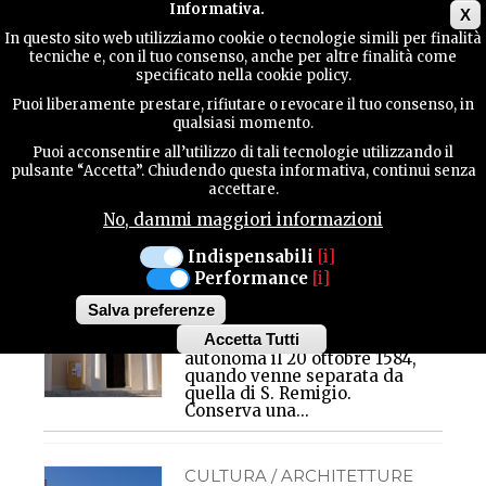
Main menu
Informativa.
X
In questo sito web utilizziamo cookie o tecnologie simili per finalità
tecniche e, con il tuo consenso, anche per altre finalità come
GUIDA
specificato nella cookie policy.
UTILE
Puoi liberamente prestare, rifiutare o revocare il tuo consenso, in
Fanna
qualsiasi momento.
Puoi acconsentire all’utilizzo di tali tecnologie utilizzando il
CENTRI STORICI
CONTATTI
pulsante “Accetta”. Chiudendo questa informativa, continui senza
FANNA
accettare.
CHIESA DI SAN
No, dammi maggiori informazioni
MARTINO E
CERCA
CHIESETTA DI SAN
Indispensabili
[i]
Performance
[i]
ROCCO
Salva preferenze
La parrocchia di S. Martino,
Accetta Tutti
ha iniziato ad avere una vita
Withdraw
autonoma il 20 ottobre 1584,
consent
quando venne separata da
quella di S. Remigio.
Conserva una...
CULTURA / ARCHITETTURE