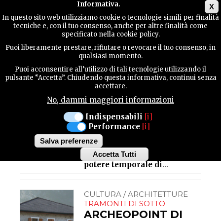
Main menu
Informativa.
X
In questo sito web utilizziamo cookie o tecnologie simili per finalità
tecniche e, con il tuo consenso, anche per altre finalità come
GUIDA
specificato nella cookie policy.
UTILE
Architetture
Puoi liberamente prestare, rifiutare o revocare il tuo consenso, in
qualsiasi momento.
CULTURA / ARCHITETTURE
SESTO AL REGHENA
Puoi acconsentire all’utilizzo di tali tecnologie utilizzando il
CONTATTI
ABBAZIA
pulsante “Accetta”. Chiudendo questa informativa, continui senza
accettare.
BENEDETTINA DI
No, dammi maggiori informazioni
SESTO AL
CERCA
REGHENA
Indispensabili
[i]
Così denominata perché
Performance
[i]
allora immersa in una
estesa selva, venne fondata
Salva preferenze
intorno alla prima metà
Accetta Tutti
dell’VIII secolo.
Centro di
Withdraw
potere temporale di
...
consent
CULTURA / ARCHITETTURE
TRAMONTI DI SOTTO
ARCHEOPOINT DI