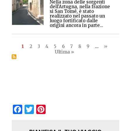
Nella zona delle sorgenti
dell'Artugna, nella frazione
si San Tomé, è stato
realizzato nel passato un
luogo fortificato dalle
origini ancora in parte...
Pagination
Current
1
Pagina
2
Pagina
3
Pagina
4
Pagina
5
Pagina
6
Pagina
7
Pagina
8
Pagina
9
…
Next
››
Last
page
Ultima »
page
page
Facebook
Twitter
Pinterest