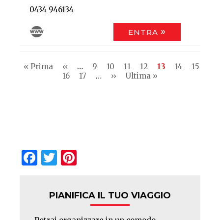
0434 946134
ENTRA
Pagination
First
« Prima
Previous
‹‹
…
Pagina
9
Pagina
10
Pagina
11
Pagina
12
Current
13
Pagina
14
Pagina
15
page
page
Pagina
16
Pagina
17
…
Next
››
Last
Ultima »
page
page
page
Facebook
Twitter
Pinterest
PIANIFICA IL TUO VIAGGIO