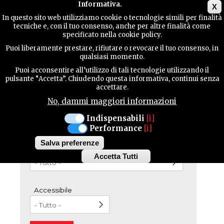
Main menu
Informativa.
X
In questo sito web utilizziamo cookie o tecnologie simili per finalità
tecniche e, con il tuo consenso, anche per altre finalità come
Ristoranti
Ricette
GUIDA
OSPITALITÀ
specificato nella cookie policy.
UTILE
e
DOVE MANGIARE
Puoi liberamente prestare, rifiutare o revocare il tuo consenso, in
prodotti
qualsiasi momento.
Puoi acconsentire all’utilizzo di tali tecnologie utilizzando il
256 strutture trovate
CONTATTI
pulsante “Accetta”. Chiudendo questa informativa, continui senza
accettare.
No, dammi maggiori informazioni
Tutti i comuni
CERCA
Indispensabili
[i]
Performance
[i]
Salva preferenze
Tutte le tipologie
Accetta Tutti
Withdraw
consent
Accessibile