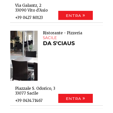
Via Galantz, 2
33090 Vito d'Asio
ENTRA
+39 0427 80123
Ristorante - Pizzeria
SACILE
DA S'CIAUS
Piazzale S. Odorico, 3
33077 Sacile
ENTRA
+39 0434.71467