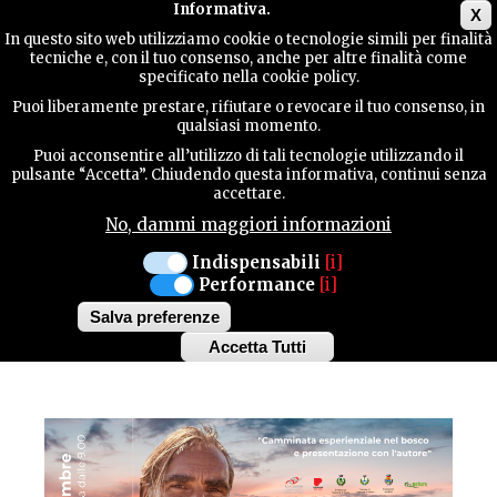
Main menu
Informativa.
X
In questo sito web utilizziamo cookie o tecnologie simili per finalità
tecniche e, con il tuo consenso, anche per altre finalità come
GUIDA
specificato nella cookie policy.
UTILE
MANIFESTAZIONI
Puoi liberamente prestare, rifiutare o revocare il tuo consenso, in
qualsiasi momento.
Puoi acconsentire all’utilizzo di tali tecnologie utilizzando il
MEDUNO
TRAMONTI DI SOPRA
CONTATTI
pulsante “Accetta”. Chiudendo questa informativa, continui senza
TRAMONTI DI SOTTO
accettare.
No, dammi maggiori informazioni
DOMENICA 6 NOVEMBRE 2022
CERCA
Indispensabili
[i]
FINE / INIZIO CON
Performance
[i]
FOLCO TERZANI
Salva preferenze
Accetta Tutti
Withdraw
consent