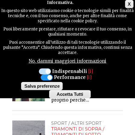
Main menu
Informativa.
X
In questo sito web utilizziamo cookie o tecnologie simili per finalità
tecniche e, con il tuo consenso, anche per altre finalità come
GUIDA
specificato nella cookie policy.
UTILE
Puoi liberamente prestare, rifiutare o revocare il tuo consenso, in
Tramonti di Sopra
qualsiasi momento.
Puoi acconsentire all’utilizzo di tali tecnologie utilizzando il
CULTURA / STORIE E
CONTATTI
pulsante “Accetta”. Chiudendo questa informativa, continui senza
TRADIZIONI
accettare.
TRAMONTI DI SOPRA
No, dammi maggiori informazioni
LO "STAGNINO" IN
VAL TRAMONTINA
CERCA
Indispensabili
[i]
Questo mestiere è nato circa
Performance
[i]
250 anni fa ed ha avuto
ragione di essere fino a
Salva preferenze
quando nelle cucine si
Accetta Tutti
usavano utensili di rame,
Withdraw
proprio perché...
consent
SPORT / ALTRI SPORT
TRAMONTI DI SOPRA /
TRAMONTI DI SOTTO