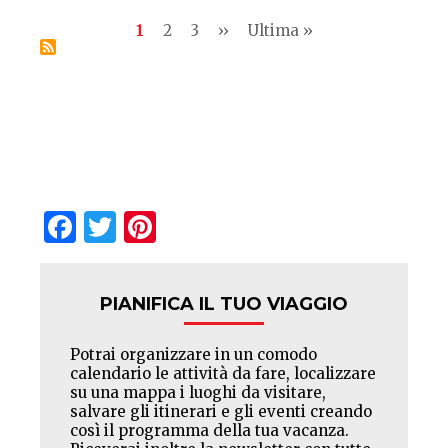
Pagination
Current
1
Pagina
2
Pagina
3
Next
››
Last
Ultima »
page
page
page
Facebook
Twitter
Pinterest
PIANIFICA IL TUO VIAGGIO
Potrai organizzare in un comodo
calendario le attività da fare, localizzare
su una mappa i luoghi da visitare,
salvare gli itinerari e gli eventi creando
così il programma della tua vacanza.