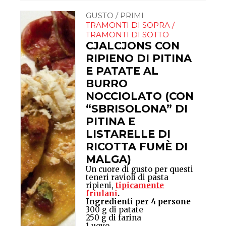
GUSTO / PRIMI
TRAMONTI DI SOPRA /
TRAMONTI DI SOTTO
CJALCJONS CON
RIPIENO DI PITINA
E PATATE AL
BURRO
NOCCIOLATO (CON
“SBRISOLONA” DI
PITINA E
LISTARELLE DI
RICOTTA FUMÈ DI
MALGA)
Un cuore di gusto per questi
teneri ravioli di pasta
ripieni,
tipicamente
friulani
.
Ingredienti per 4 persone
300 g di patate
250 g di farina
1 uovo