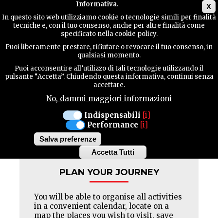
Main menu
Informativa.
X
In questo sito web utilizziamo cookie o tecnologie simili per finalità
tecniche e, con il tuo consenso, anche per altre finalità come
TERRITORY
specificato nella cookie policy.
Pagination
First
« Prima
Previous
‹‹
Page
1
Page
2
Current
3
Puoi liberamente prestare, rifiutare o revocare il tuo consenso, in
page
page
page
qualsiasi momento.
CONTACTS
Puoi acconsentire all’utilizzo di tali tecnologie utilizzando il
pulsante “Accetta”. Chiudendo questa informativa, continui senza
accettare.
No, dammi maggiori informazioni
SEARCH
Indispensabili
[i]
Performance
[i]
Facebook
Twitter
Pinterest
Salva preferenze
Accetta Tutti
Withdraw
consent
PLAN YOUR JOURNEY
You will be able to organise all activities
in a convenient calendar, locate on a
map the places you wish to visit, save