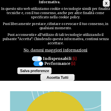
Main menu
Informativa.
X
In questo sito web utilizziamo cookie o tecnologie simili per finalità
tecniche e, con il tuo consenso, anche per altre finalità come
GUIDA
specificato nella cookie policy.
UTILE
MANIFESTAZIONI
Puoi liberamente prestare, rifiutare o revocare il tuo consenso, in
qualsiasi momento.
Puoi acconsentire all’utilizzo di tali tecnologie utilizzando il
PORDENONE
CONTATTI
pulsante “Accetta”. Chiudendo questa informativa, continui senza
accettare.
MARZO- DICEMBRE 2026
No, dammi maggiori informazioni
LA VETRINA DI
CERCA
Indispensabili
[i]
Performance
[i]
PORDENONE WITH
Salva preferenze
LOVE
Accetta Tutti
Withdraw
consent