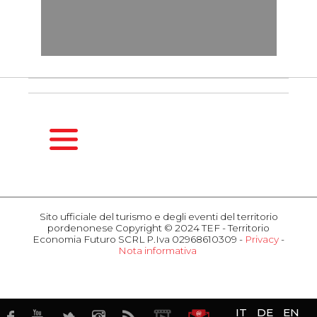
HOMEPAGE
GUIDA
Sito ufficiale del turismo e degli eventi del territorio
STAGIONALE
pordenonese Copyright © 2024 TEF - Territorio
Primavera
Economia Futuro SCRL P.Iva 02968610309 -
Privacy
-
Nota informativa
Estate
COSA
Autunno
FARE
Inverno
Eventi
Attrazioni
OSPITALITÀ
IT
DE
EN
Gusto